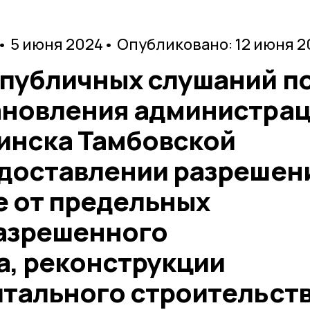
• 5 июня 2024
• Опубликовано: 12 июня 2
 публичных слушаний п
ановления администра
инска Тамбовской
едоставлении разрешен
е от предельных
азрешенного
а, реконструкции
итального строительст