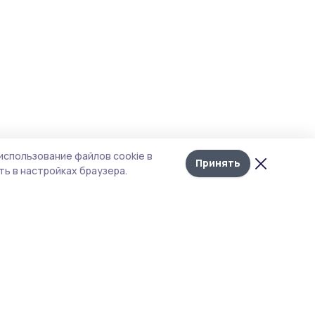
использование файлов cookie в
Принять
ь в настройках браузера.
тика конфиденциальности
 содержит сервисы, использующие
ies. Продолжая пользоваться данным
ом, вы подтверждаете свое согласие на
льзование файлов cookie в соответствии с
тоящим уведомлением и Политикой
иденциальности. Использование «cookie»
о отменить в настройках браузера.