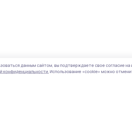
зоваться данным сайтом, вы подтверждаете свое согласие на 
й конфиденциальности.
Использование «cookie» можно отменит
Учредитель и издатель:
ООО «Издательский
Поли
дом «Тамбов»
Сайт
Адрес редакции:
393760, Тамбовская обл., г.
cook
Мичуринск, ул. Советская, д. 305
сайт
испо
Номер телефона редакции:
8(47545) 5-41-18
нас
(добавочный 1), 8(47545) 5-41-18 (добавочный
конф
2)
можн