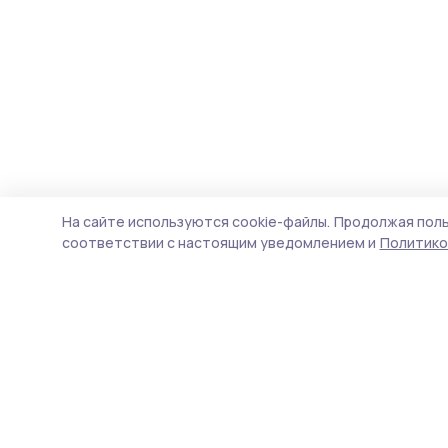
На сайте используются cookie-файлы.
Продолжая поль
соответствии с настоящим уведомлением и
Политико
Мичуринская правда
Новости
Истории
Карточки
Фотогалереи