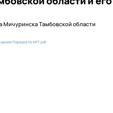
мбовской области и его
а Мичуринска Тамбовской области
дении Порядка по КРТ.pdf