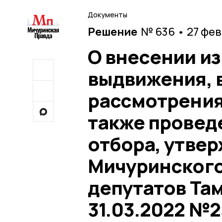
Документы
Решение
№ 636 • 27 фе
О внесении и
выдвижения, 
рассмотрения
также провед
отбора, утве
Мичуринского
депутатов Та
31.03.2022 №