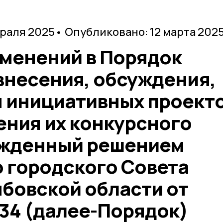
враля 2025
• Опубликовано: 12 марта 202
зменений в Порядок
внесения, обсуждения,
 инициативных проекто
ения их конкурсного
ржденный решением
 городского Совета
мбовской области от
234 (далее-Порядок)