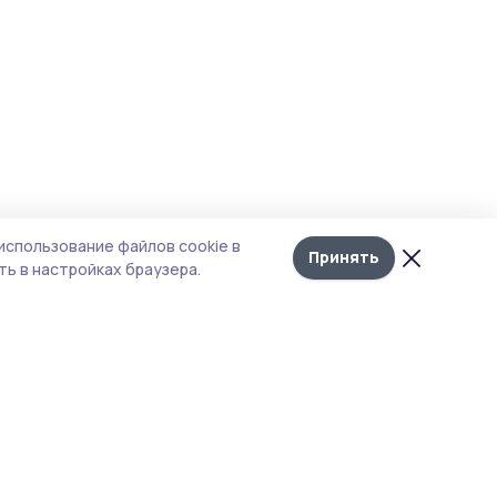
использование файлов cookie в
Принять
ь в настройках браузера.
тика конфиденциальности
 содержит сервисы, использующие
ies. Продолжая пользоваться данным
ом, вы подтверждаете свое согласие на
льзование файлов cookie в соответствии с
тоящим уведомлением и Политикой
иденциальности. Использование «cookie»
о отменить в настройках браузера.