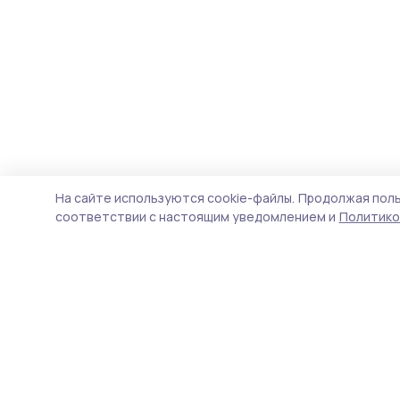
На сайте используются cookie-файлы.
Продолжая поль
соответствии с настоящим уведомлением и
Политико
Мичуринская правда
Новости
Истории
Карточки
Фотогалереи