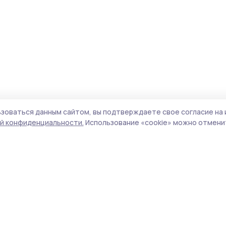
зоваться данным сайтом, вы подтверждаете свое согласие на 
й конфиденциальности.
Использование «cookie» можно отменит
Учредитель и издатель:
ООО «Издательский
Поли
дом «Тамбов»
Сайт
Адрес редакции:
393760, Тамбовская обл., г.
cook
Мичуринск, ул. Советская, д. 305
сайт
испо
Номер телефона редакции:
8(47545) 5-41-18
нас
(добавочный 1), 8(47545) 5-41-18 (добавочный
конф
2)
можн