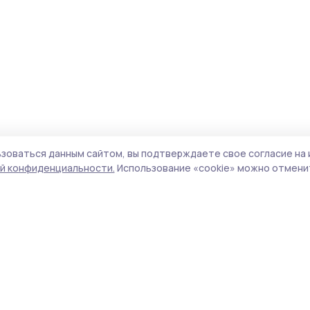
зоваться данным сайтом, вы подтверждаете свое согласие на 
й конфиденциальности.
Использование «cookie» можно отменит
Учредитель и издатель:
ООО «Издательский
Поли
дом «Тамбов»
Сайт
Адрес редакции:
393760, Тамбовская обл., г.
cook
Мичуринск, ул. Советская, д. 305
сайт
испо
Номер телефона редакции:
8(47545) 5-41-18
нас
(добавочный 1), 8(47545) 5-41-18 (добавочный
конф
2)
можн