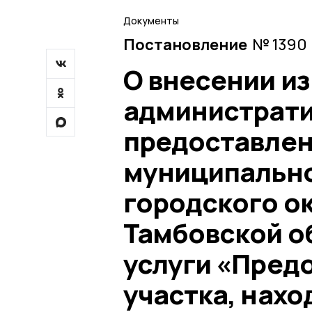
Документы
Постановление
№ 1390 
О внесении и
администрати
предоставлен
муниципально
городского ок
Тамбовской о
услуги «Пред
участка, нахо