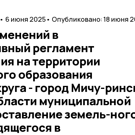
• 6 июня 2025
• Опубликовано: 18 июня 
зменений в
вный регламент
ия на территории
го образования
руга - город Мичу-ринс
бласти муниципальной
оставление земель-ног
дящегося в