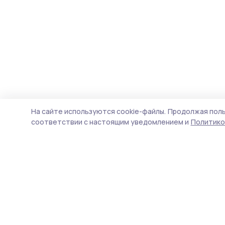
На сайте используются cookie-файлы.
Продолжая поль
соответствии с настоящим уведомлением и
Политико
Мичуринская правда
Новости
Истории
Карточки
Фотогалереи