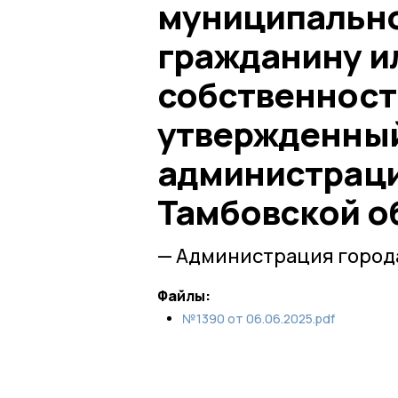
муниципально
гражданину и
собственност
утвержденный
администраци
Тамбовской об
— Администрация город
Файлы:
№1390 от 06.06.2025.pdf