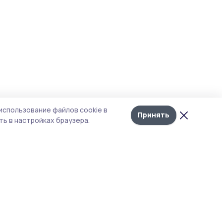
использование файлов cookie в
Принять
ь в настройках браузера.
тика конфиденциальности
 содержит сервисы, использующие
ies. Продолжая пользоваться данным
ом, вы подтверждаете свое согласие на
льзование файлов cookie в соответствии с
тоящим уведомлением и Политикой
иденциальности. Использование «cookie»
о отменить в настройках браузера.