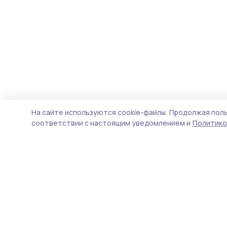
На сайте используются cookie-файлы.
Продолжая поль
соответствии с настоящим уведомлением и
Политико
Мичуринская правда
Новости
Истории
Карточки
Фотогалереи