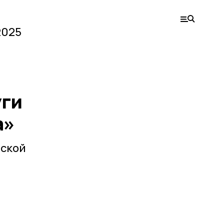
2025
уги
а»
вской