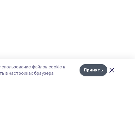
использование файлов cookie в
Принять
ь в настройках браузера.
тика конфиденциальности
 содержит сервисы, использующие
ies. Продолжая пользоваться данным
ом, вы подтверждаете свое согласие на
льзование файлов cookie в соответствии с
тоящим уведомлением и Политикой
иденциальности. Использование «cookie»
о отменить в настройках браузера.