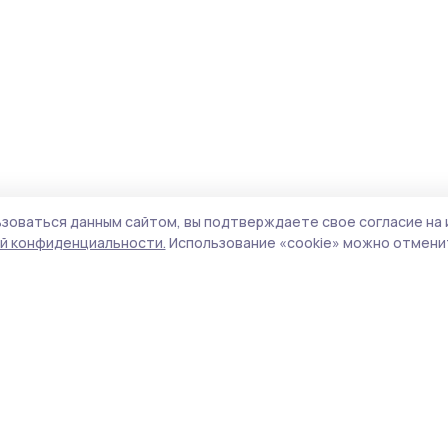
зоваться данным сайтом, вы подтверждаете свое согласие на 
й конфиденциальности.
Использование «cookie» можно отменит
Учредитель и издатель:
ООО «Издательский
Поли
дом «Тамбов»
Сайт
Адрес редакции:
393760, Тамбовская обл., г.
cook
Мичуринск, ул. Советская, д. 305
сайт
испо
Номер телефона редакции:
8(47545) 5-41-18
нас
(добавочный 1), 8(47545) 5-41-18 (добавочный
конф
2)
можн