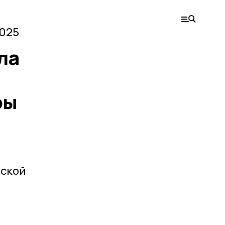
2025
ла
ры
вской