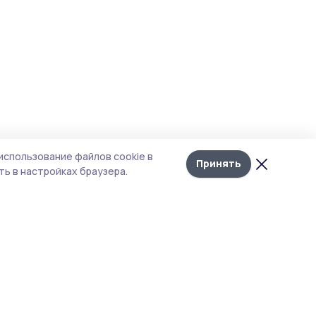
использование файлов cookie в
Принять
ь в настройках браузера.
тика конфиденциальности
 содержит сервисы, использующие
ies. Продолжая пользоваться данным
ом, вы подтверждаете свое согласие на
льзование файлов cookie в соответствии с
тоящим уведомлением и Политикой
иденциальности. Использование «cookie»
о отменить в настройках браузера.