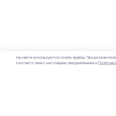
На сайте используются cookie-файлы.
Продолжая поль
соответствии с настоящим уведомлением и
Политико
Мичуринская правда
Новости
Истории
Карточки
Фотогалереи