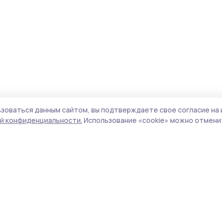
зоваться данным сайтом, вы подтверждаете свое согласие на 
й конфиденциальности.
Использование «cookie» можно отменит
Учредитель и издатель:
ООО «Издательский
Поли
дом «Тамбов»
Сайт
Адрес редакции:
393760, Тамбовская обл., г.
cook
Мичуринск, ул. Советская, д. 305
сайт
испо
Номер телефона редакции:
8(47545) 5-41-18
нас
(добавочный 1), 8(47545) 5-41-18 (добавочный
конф
2)
можн