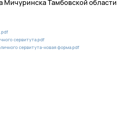
а Мичуринска Тамбовской области
.pdf
чного сервитута.pdf
личного сервитута-новая форма.pdf