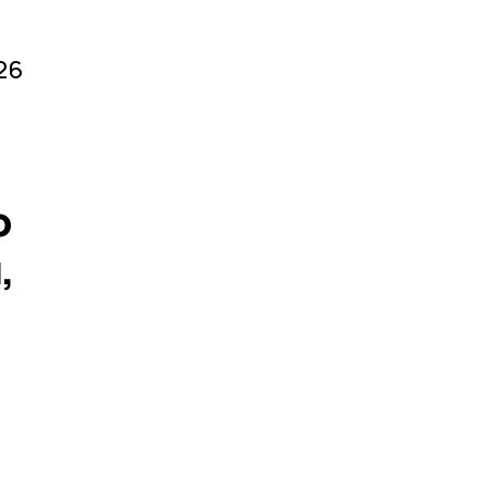
26
о
,