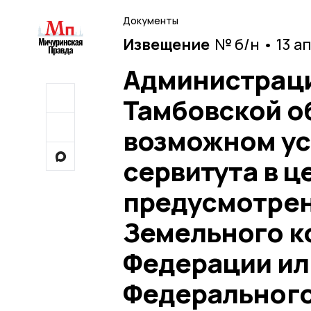
Документы
Извещение
№ б/н • 13 а
Администраци
Тамбовской о
возможном ус
сервитута в ц
предусмотрен
Земельного к
Федерации или
Федерального 