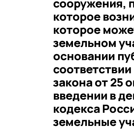
сооружения, 
которое возни
которое може
земельном уча
основании пуб
соответствии с
закона от 25 о
введении в д
кодекса Росс
земельные уча