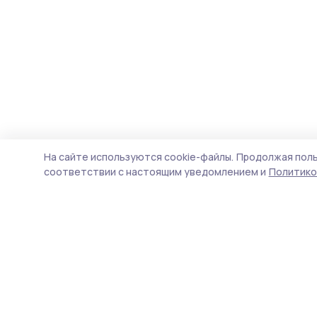
На сайте используются cookie-файлы.
Продолжая поль
соответствии с настоящим уведомлением и
Политико
Мичуринская правда
Новости
Истории
Карточки
Фотогалереи