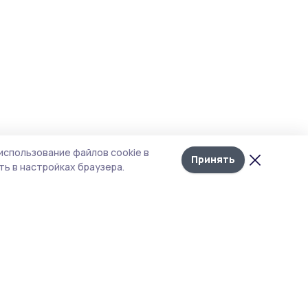
использование файлов cookie в
Принять
ь в настройках браузера.
тика конфиденциальности
 содержит сервисы, использующие
ies. Продолжая пользоваться данным
ом, вы подтверждаете свое согласие на
льзование файлов cookie в соответствии с
тоящим уведомлением и Политикой
иденциальности. Использование «cookie»
о отменить в настройках браузера.