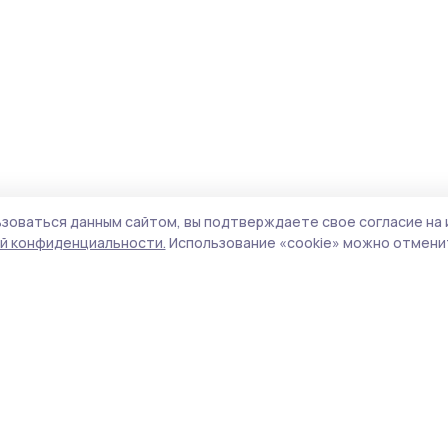
зоваться данным сайтом, вы подтверждаете свое согласие на 
й конфиденциальности.
Использование «cookie» можно отменит
Учредитель и издатель:
ООО «Издательский
Поли
дом «Тамбов»
Сайт
Адрес редакции:
393760, Тамбовская обл., г.
cook
Мичуринск, ул. Советская, д. 305
сайт
испо
Номер телефона редакции:
8(47545) 5-41-18
нас
(добавочный 1), 8(47545) 5-41-18 (добавочный
конф
2)
можн