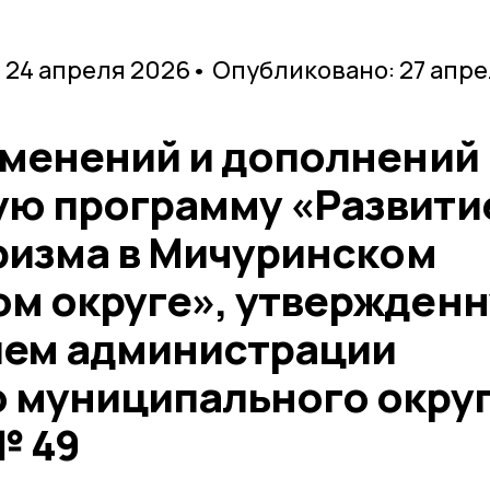
 24 апреля 2026
• Опубликовано: 27 апр
зменений и дополнений 
ю программу «Развити
уризма в Мичуринском
м округе», утвержден
ием администрации
 муниципального окру
№ 49