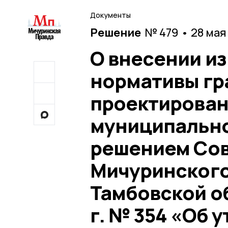
Документы
Решение
№ 479 • 28 мая
О внесении и
нормативы гр
проектирован
муниципально
решением Сов
Мичуринского
Тамбовской об
г. № 354 «Об 