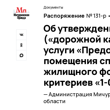
Документы
Распоряжение
№ 131-р 
Об утвержден
(«дорожной к
услуги «Пред
помещения с
жилищного фо
критериев «1-
— Администрация Мичур
области