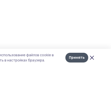
использование файлов cookie в
Принять
ь в настройках браузера.
тика конфиденциальности
 содержит сервисы, использующие
ies. Продолжая пользоваться данным
ом, вы подтверждаете свое согласие на
льзование файлов cookie в соответствии с
тоящим уведомлением и Политикой
иденциальности. Использование «cookie»
о отменить в настройках браузера.