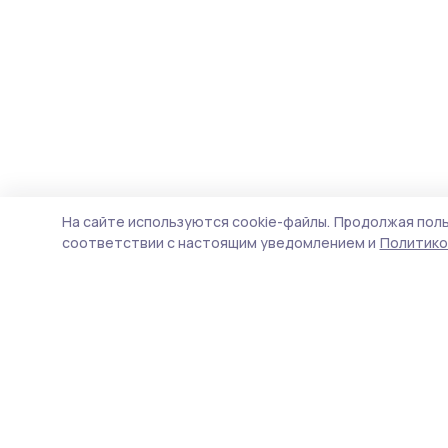
На сайте используются cookie-файлы.
Продолжая поль
соответствии с настоящим уведомлением и
Политико
Мичуринская правда
Новости
Истории
Карточки
Фотогалереи