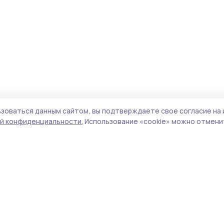
зоваться данным сайтом, вы подтверждаете свое согласие на 
й конфиденциальности.
Использование «cookie» можно отменит
Учредитель и издатель:
ООО «Издательский
Поли
дом «Тамбов»
Сайт
Адрес редакции:
393760, Тамбовская обл., г.
cook
Мичуринск, ул. Советская, д. 305
сайт
испо
Номер телефона редакции:
8(47545) 5-41-18
нас
(добавочный 1), 8(47545) 5-41-18 (добавочный
конф
2)
можн