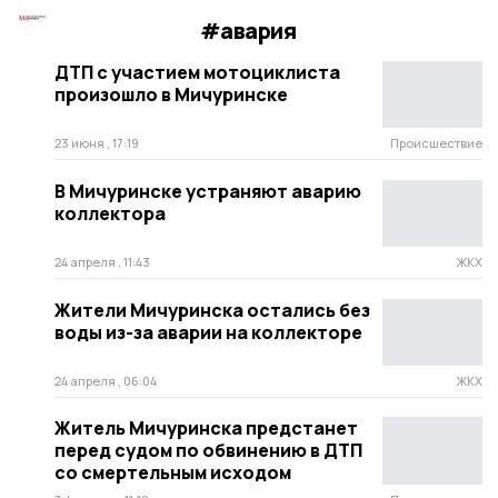
#авария
ДТП с участием мотоциклиста
произошло в Мичуринске
23 июня , 17:19
Происшествие
В Мичуринске устраняют аварию
коллектора
24 апреля , 11:43
ЖКХ
Жители Мичуринска остались без
воды из-за аварии на коллекторе
24 апреля , 06:04
ЖКХ
Житель Мичуринска предстанет
перед судом по обвинению в ДТП
со смертельным исходом