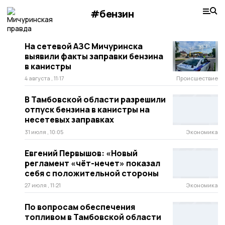
#бензин
На сетевой АЗС Мичуринска
выявили факты заправки бензина
в канистры
4 августа , 11:17
Происшествие
В Тамбовской области разрешили
отпуск бензина в канистры на
несетевых заправках
31 июля , 10:05
Экономика
Евгений Первышов: «Новый
регламент «чёт-нечет» показал
себя с положительной стороны
27 июля , 11:21
Экономика
По вопросам обеспечения
топливом в Тамбовской области