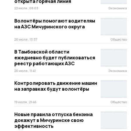
открыта горячая линия
22 июля , 08:03
Экономика
Волонтёры помогают водителям
на АЗС Мичуринского округа
20 июля , 13:37
Общество
В Тамбовской области
ежедневно будет публиковаться
реестр работающих АЗС
20 июля , 11:41
Экономика
Контролировать движение машин
на заправках будут волонтёры
19 июля , 21:46
Общество
Новые правила отпуска бензина
докажут в Мичуринске свою
эффективность