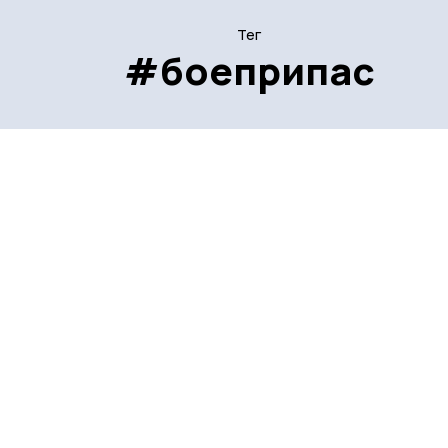
Тег
#боеприпас