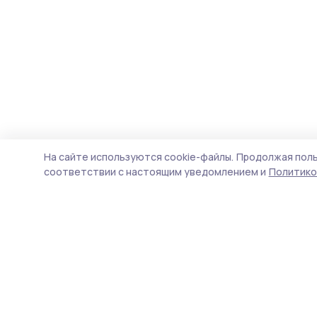
На сайте используются cookie-файлы.
Продолжая поль
соответствии с настоящим уведомлением и
Политико
Мичуринская правда
Новости
Истории
Карточки
Фотогалереи