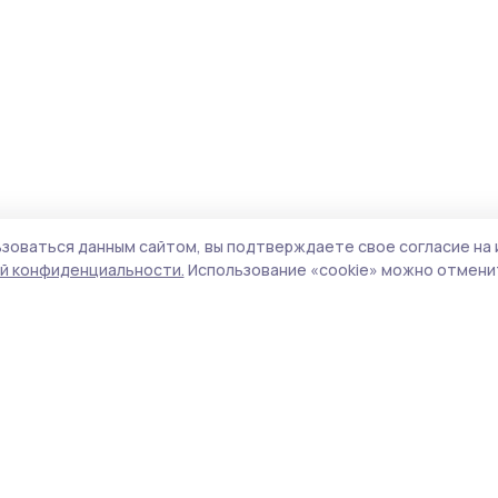
зоваться данным сайтом, вы подтверждаете свое согласие на 
й конфиденциальности.
Использование «cookie» можно отменит
Учредитель и издатель:
ООО «Издательский
Поли
дом «Тамбов»
Сайт
Адрес редакции:
393760, Тамбовская обл., г.
cook
Мичуринск, ул. Советская, д. 305
сайт
испо
Номер телефона редакции:
8(47545) 5-41-18
нас
(добавочный 1), 8(47545) 5-41-18 (добавочный
конф
2)
можн