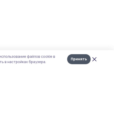
использование файлов cookie в
Принять
ь в настройках браузера.
тика конфиденциальности
 содержит сервисы, использующие
ies. Продолжая пользоваться данным
ом, вы подтверждаете свое согласие на
льзование файлов cookie в соответствии с
тоящим уведомлением и Политикой
иденциальности. Использование «cookie»
о отменить в настройках браузера.