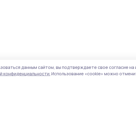
зоваться данным сайтом, вы подтверждаете свое согласие на 
й конфиденциальности.
Использование «cookie» можно отменит
Учредитель и издатель:
ООО «Издательский
Поли
дом «Тамбов»
Сайт
Адрес редакции:
393760, Тамбовская обл., г.
cook
Мичуринск, ул. Советская, д. 305
сайт
испо
Номер телефона редакции:
8(47545) 5-41-18
нас
(добавочный 1), 8(47545) 5-41-18 (добавочный
конф
2)
можн