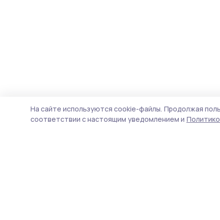
На сайте используются cookie-файлы.
Продолжая поль
соответствии с настоящим уведомлением и
Политико
Мичуринская правда
Новости
Истории
Карточки
Фотогалереи