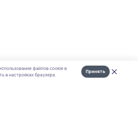
использование файлов cookie в
Принять
ь в настройках браузера.
тика конфиденциальности
 содержит сервисы, использующие
ies. Продолжая пользоваться данным
ом, вы подтверждаете свое согласие на
льзование файлов cookie в соответствии с
тоящим уведомлением и Политикой
иденциальности. Использование «cookie»
о отменить в настройках браузера.