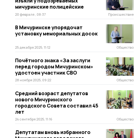
изъяли у подозреваемых
мичуринские полицейские
20 февраля , 08:37
Происшествие
В Мичуринске упорядочат
установку мемориальных досок
25 декабря 2025, 11:12
Общество
Почётного знака «За заслуги
перед городом Мичуринском»
удостоен участник СВО
28 ноября 2025, 09:22
Общество
Средний возраст депутатов
нового Мичуринского
городского Совета составил 45
лет
24 сентября 2025, 11:16
Общество
Депутатам вновь избранного