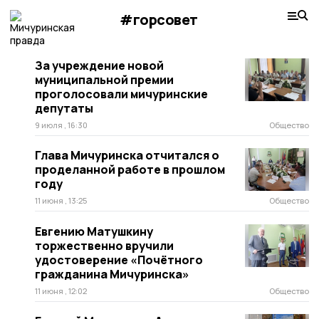
#горсовет
За учреждение новой
муниципальной премии
проголосовали мичуринские
депутаты
9 июля , 16:30
Общество
Глава Мичуринска отчитался о
проделанной работе в прошлом
году
11 июня , 13:25
Общество
Евгению Матушкину
торжественно вручили
удостоверение «Почётного
гражданина Мичуринска»
11 июня , 12:02
Общество