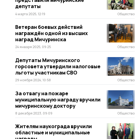
представили мичуринские
депутаты
4 марта 2025, 12:19
Общество
Ветеран боевых действий
награждён одной из высших
наград Мичуринска
24 января 2025, 09:25
Общество
Депутаты Мичуринского
горсовета утвердили налоговые
льготы участникам СВО
29 ноября 2024, 10:58
Общество
За отвагу на пожаре
муниципальную награду вручили
мичуринскому доктору
8 декабря 2023, 09:09
Общество
Жителям наукограда вручили
областные и муниципальные
награды