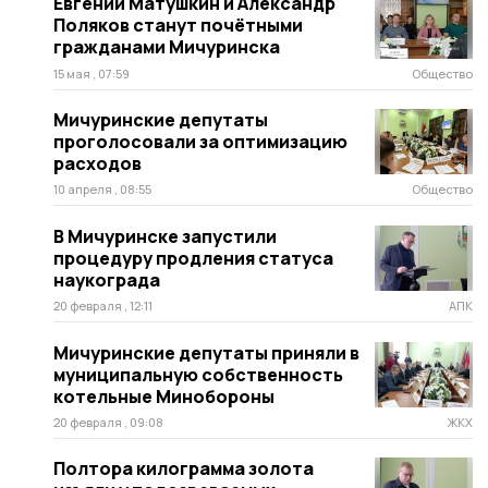
Евгений Матушкин и Александр
Поляков станут почётными
гражданами Мичуринска
15 мая , 07:59
Общество
Мичуринские депутаты
проголосовали за оптимизацию
расходов
10 апреля , 08:55
Общество
В Мичуринске запустили
процедуру продления статуса
наукограда
20 февраля , 12:11
АПК
Мичуринские депутаты приняли в
муниципальную собственность
котельные Минобороны
20 февраля , 09:08
ЖКХ
Полтора килограмма золота