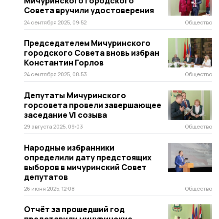
Мичуринского городского
Совета вручили удостоверения
24 сентября 2025, 09:52
Общество
Председателем Мичуринского
городского Совета вновь избран
Константин Горлов
24 сентября 2025, 08:53
Общество
Депутаты Мичуринского
горсовета провели завершающее
заседание VI созыва
29 августа 2025, 09:03
Общество
Народные избранники
определили дату предстоящих
выборов в мичуринский Совет
депутатов
26 июня 2025, 12:08
Общество
Отчёт за прошедший год