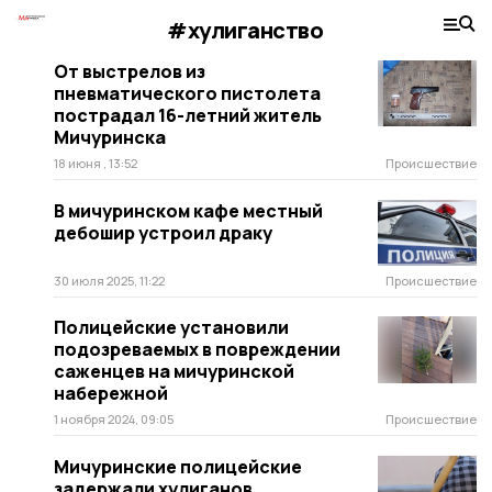
#хулиганство
От выстрелов из
пневматического пистолета
пострадал 16-летний житель
Мичуринска
18 июня , 13:52
Происшествие
В мичуринском кафе местный
дебошир устроил драку
30 июля 2025, 11:22
Происшествие
Полицейские установили
подозреваемых в повреждении
саженцев на мичуринской
набережной
1 ноября 2024, 09:05
Происшествие
Мичуринские полицейские
задержали хулиганов