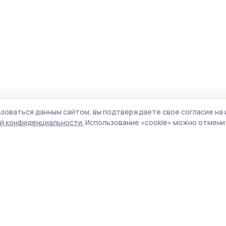
зоваться данным сайтом, вы подтверждаете свое согласие на 
й конфиденциальности.
Использование «cookie» можно отменит
Учредитель и издатель:
ООО «Издательский
Поли
дом «Тамбов»
Сайт
Адрес редакции:
393760, Тамбовская обл., г.
cook
Мичуринск, ул. Советская, д. 305
сайт
испо
Номер телефона редакции:
8(47545) 5-41-18
нас
(добавочный 1), 8(47545) 5-41-18 (добавочный
конф
2)
можн