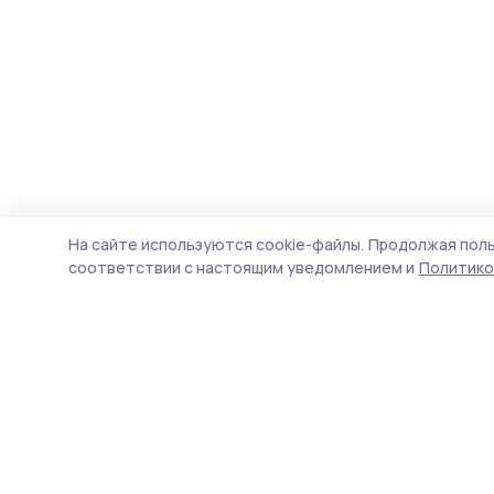
На сайте используются cookie-файлы.
Продолжая поль
соответствии с настоящим уведомлением и
Политико
Мичуринская правда
Новости
Истории
Карточки
Фотогалереи