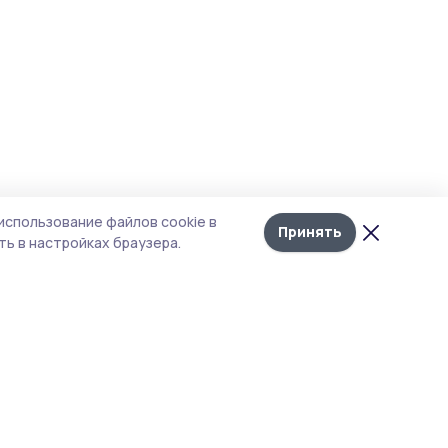
использование файлов cookie в
Принять
ь в настройках браузера.
тика конфиденциальности
 содержит сервисы, использующие
ies. Продолжая пользоваться данным
ом, вы подтверждаете свое согласие на
льзование файлов cookie в соответствии с
тоящим уведомлением и Политикой
иденциальности. Использование «cookie»
о отменить в настройках браузера.