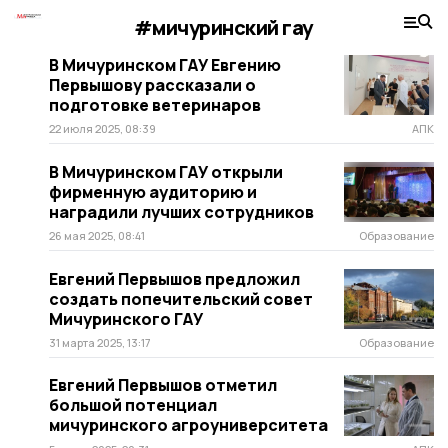
#мичуринский гау
В Мичуринском ГАУ Евгению
Первышову рассказали о
подготовке ветеринаров
22 июля 2025, 08:39
АПК
В Мичуринском ГАУ открыли
фирменную аудиторию и
наградили лучших сотрудников
26 мая 2025, 08:41
Образование
Евгений Первышов предложил
создать попечительский совет
Мичуринского ГАУ
31 марта 2025, 13:17
Образование
Евгений Первышов отметил
большой потенциал
мичуринского агроуниверситета