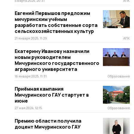
5 марта 2025, 20:31
АПК
Евгений Первышов предложим
мичуринским учёным
разработать собственные сорта
сельскохозяйственных культур
21 января 2025, 11:29
АПК
Екатерину Иванову назначили
новым руководителем
Мичуринского государственного
аграрного университета
16 января 2025, 11:31
Образование
Приёмная кампания
Мичуринского ГАУ стартует в
июне
27 мая 2024, 12:15
Образование
Премию области получила
доцент Мичуринского ГАУ