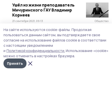
Ушёл из жизни преподаватель
Мичуринского ГАУ Владимир
Корнеев
21 сентября 2021, 09:13
Общество
На сайте используются cookie-файлы.
Продолжая
Ушёл из жизни доцент
пользоваться данным сайтом, вы подтверждаете свое
Мичуринского ГАУ Михаил
согласие на использование файлов cookie в соответствии
Соломатин
с настоящим уведомлением
30 августа 2021, 14:29
Происшествие
и
Политикой конфиденциальности.
Использование «cookie»
можно отменить в настройках браузера.
Принять