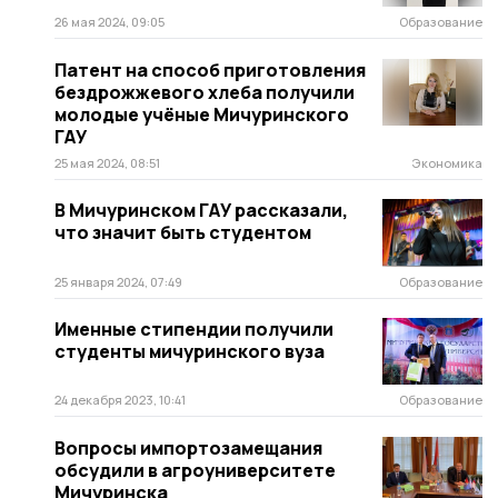
26 мая 2024, 09:05
Образование
Патент на способ приготовления
бездрожжевого хлеба получили
молодые учёные Мичуринского
ГАУ
25 мая 2024, 08:51
Экономика
В Мичуринском ГАУ рассказали,
что значит быть студентом
25 января 2024, 07:49
Образование
Именные стипендии получили
студенты мичуринского вуза
24 декабря 2023, 10:41
Образование
Вопросы импортозамещания
обсудили в агроуниверситете
Мичуринска