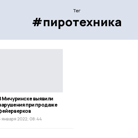
Тег
#пиротехника
В Мичуринске выявили
нарушения при продаже
фейерверков
5 января 2022, 08:44