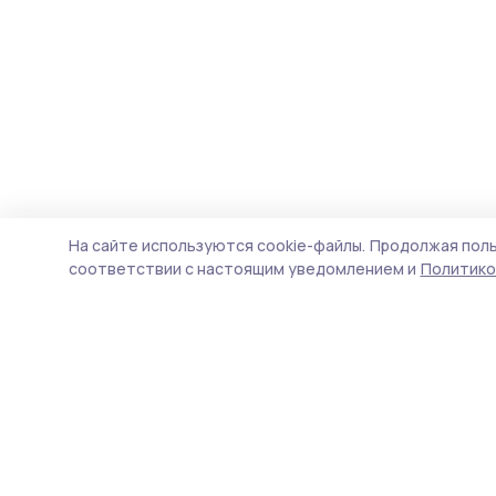
На сайте используются cookie-файлы.
Продолжая поль
соответствии с настоящим уведомлением и
Политико
Мичуринская правда
Новости
Истории
Карточки
Фотогалереи