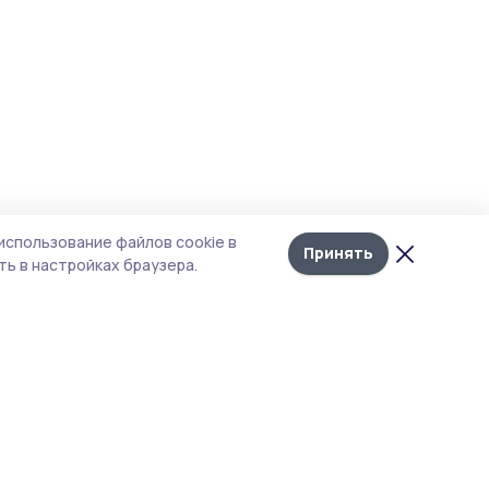
использование файлов cookie в
Принять
ь в настройках браузера.
тика конфиденциальности
 содержит сервисы, использующие
ies. Продолжая пользоваться данным
ом, вы подтверждаете свое согласие на
льзование файлов cookie в соответствии с
тоящим уведомлением и Политикой
иденциальности. Использование «cookie»
о отменить в настройках браузера.