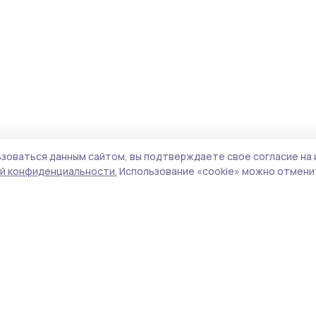
зоваться данным сайтом, вы подтверждаете свое согласие на 
й конфиденциальности.
Использование «cookie» можно отменит
Учредитель и издатель:
ООО «Издательский
Поли
дом «Тамбов»
Сайт
Адрес редакции:
393760, Тамбовская обл., г.
cook
Мичуринск, ул. Советская, д. 305
сайт
испо
Номер телефона редакции:
8(47545) 5-41-18
нас
(добавочный 1), 8(47545) 5-41-18 (добавочный
конф
2)
можн