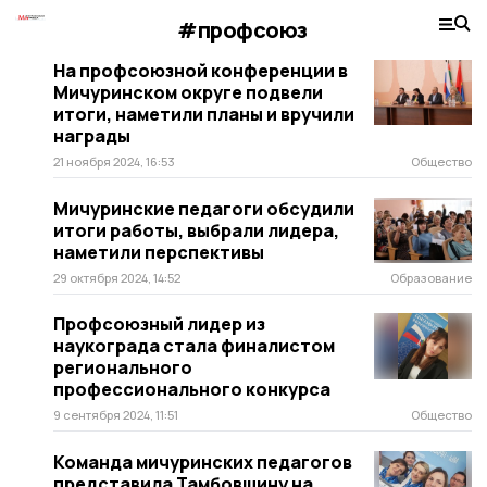
#профсоюз
На профсоюзной конференции в
Мичуринском округе подвели
итоги, наметили планы и вручили
награды
21 ноября 2024, 16:53
Общество
Мичуринские педагоги обсудили
итоги работы, выбрали лидера,
наметили перспективы
29 октября 2024, 14:52
Образование
Профсоюзный лидер из
наукограда стала финалистом
регионального
профессионального конкурса
9 сентября 2024, 11:51
Общество
Команда мичуринских педагогов
представила Тамбовщину на