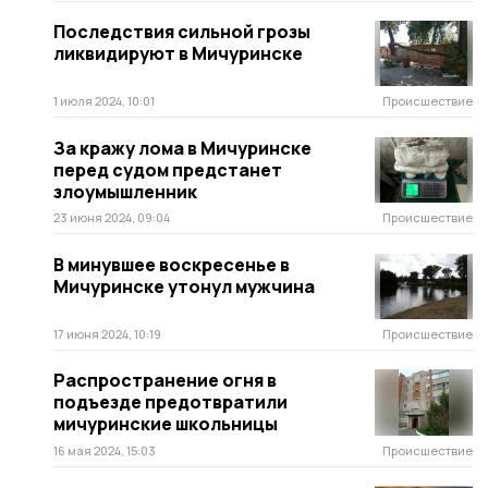
Последствия сильной грозы
ликвидируют в Мичуринске
1 июля 2024, 10:01
Происшествие
За кражу лома в Мичуринске
перед судом предстанет
злоумышленник
23 июня 2024, 09:04
Происшествие
В минувшее воскресенье в
Мичуринске утонул мужчина
17 июня 2024, 10:19
Происшествие
Распространение огня в
подъезде предотвратили
мичуринские школьницы
16 мая 2024, 15:03
Происшествие