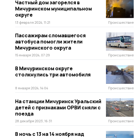
Частный дом загорелся в
Мичуринском муниципальном
округе
13 февраля 2024, 11:21
Происшествие
Пассажирам сломавшегося
автобуса помогли жители
Мичуринского округа
15 января 2024, 07:29
Происшествие
В Мичуринском округе
столкнулись три автомобиля
8 января 2024, 14:04
Происшествие
На станции Мичуринск Уральский
детей с признаками ОРВИ сняли с
поезда
28 декабря 2023, 16:31
Происшествие
В ночь с 13 на 14 ноября над