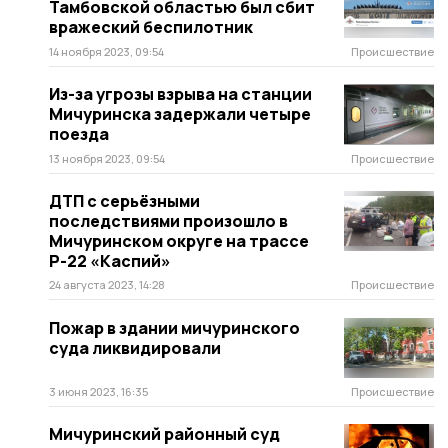
Тамбовской областью был сбит
вражеский беспилотник
14 ноября 2023, 09:54
Происшествие
Из-за угрозы взрыва на станции
Мичуринска задержали четыре
поезда
13 ноября 2023, 09:54
Происшествие
ДТП с серьёзными
последствиями произошло в
Мичуринском округе на трассе
Р-22 «Каспий»
24 августа 2023, 14:28
Происшествие
Пожар в здании мичуринского
суда ликвидировали
3 июня 2023, 16:35
Происшествие
Мичуринский районный суд