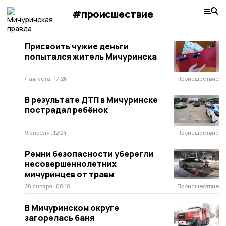
#происшествие
Присвоить чужие деньги
попытался житель Мичуринска
4 августа , 17:26
Происшествие
В результате ДТП в Мичуринске
пострадал ребёнок
9 апреля , 12:24
Происшествие
Ремни безопасности уберегли
несовершеннолетних
мичуринцев от травм
28 января , 08:18
Происшествие
В Мичуринском округе
загорелась баня