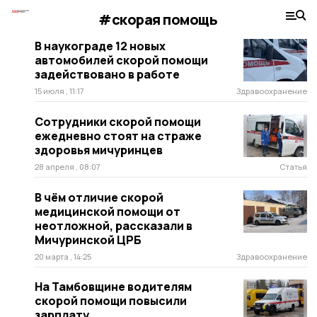
#скорая помощь
В наукограде 12 новых
автомобилей скорой помощи
задействовано в работе
15 июля , 11:17
Здравоохранение
Сотрудники скорой помощи
ежедневно стоят на страже
здоровья мичуринцев
28 апреля , 08:07
Статья
В чём отличие скорой
медицинской помощи от
неотложной, рассказали в
Мичуринской ЦРБ
20 марта , 14:25
Здравоохранение
На Тамбовщине водителям
скорой помощи повысили
зарплату