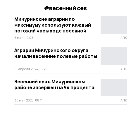
#весенний сев
Мичуринские аграрии по
максимуму используют каждый
погожий час в ходе посевной
6 мая , 12:03
АПК
Аграрии Мичуринского округа
начали весенние полевые работы
10 апреля 2024, 16:25
АПК
Весенний сев в Мичуринском
районе завершён на 94 процента
30 мая 2023, 08:11
АПК