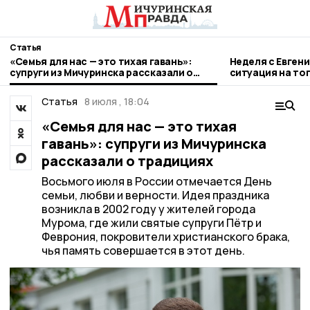
Статья
«Семья для нас — это тихая гавань»:
Неделя с Евген
супруги из Мичуринска рассказали о
ситуация на то
традициях
городе и приор
Статья
8 июля , 18:04
«Семья для нас — это тихая
гавань»: супруги из Мичуринска
рассказали о традициях
Восьмого июля в России отмечается День
семьи, любви и верности. Идея праздника
возникла в 2002 году у жителей города
Мурома, где жили святые супруги Пётр и
Феврония, покровители христианского брака,
чья память совершается в этот день.