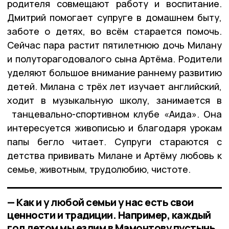
родителя совмещают работу и воспитание.
Дмитрий помогает супруге в домашнем быту,
заботе о детях, во всём старается помочь.
Сейчас пара растит пятилетнюю дочь Милану
и полуторагодовалого сына Артёма. Родители
уделяют большое внимание раннему развитию
детей. Милана с трёх лет изучает английский,
ходит в музыкальную школу, занимается в
танцевально-спортивном клубе «Аида». Она
интересуется живописью и благодаря урокам
папы бегло читает. Супруги стараются с
детства прививать Милане и Артёму любовь к
семье, животным, трудолюбию, чистоте.
— Как и у любой семьи у нас есть свои
ценности и традиции. Например, каждый
год летом мы ездим в Мамонтову пустынь,