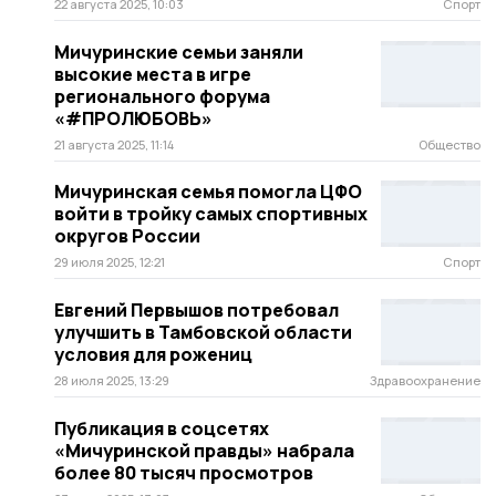
22 августа 2025, 10:03
Спорт
Мичуринские семьи заняли
высокие места в игре
регионального форума
«#ПРОЛЮБОВЬ»
21 августа 2025, 11:14
Общество
Мичуринская семья помогла ЦФО
войти в тройку самых спортивных
округов России
29 июля 2025, 12:21
Спорт
Евгений Первышов потребовал
улучшить в Тамбовской области
условия для рожениц
28 июля 2025, 13:29
Здравоохранение
Публикация в соцсетях
«Мичуринской правды» набрала
более 80 тысяч просмотров