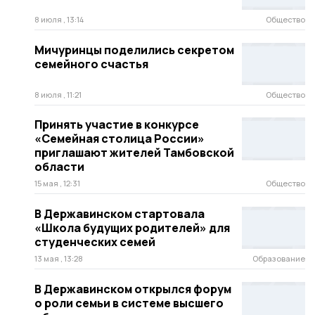
8 июля , 13:14
Общество
Мичуринцы поделились секретом
семейного счастья
8 июля , 11:21
Общество
Принять участие в конкурсе
«Семейная столица России»
приглашают жителей Тамбовской
области
15 мая , 12:31
Общество
В Державинском стартовала
«Школа будущих родителей» для
студенческих семей
13 мая , 13:28
Образование
В Державинском открылся форум
о роли семьи в системе высшего