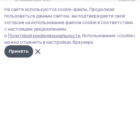
На сайте используются cookie-файлы.
Продолжая
«Читаю от первой до последней
пользоваться данным сайтом, вы подтверждаете свое
строчки». Жительница
согласие на использование файлов cookie в соответствии
Мичуринска рассказывает о себе
с настоящим уведомлением
и своей дружбе с городской
и
Политикой конфиденциальности.
Использование «cookie»
газетой
можно отменить в настройках браузера.
19 января 2025, 09:23
Статья
Принять
Отметившие золотую свадьбу
супруги из Мичуринска
рассказали свою историю любви
18 января 2025, 09:21
Статья
Семья говорит. Амбассадоры
регионального фестиваля
пожелали мичуринцам вести
активный образ жизни
1 января 2025, 11:46
Общество
Семья говорит. Многодетные
супруги из Мичуринского округа