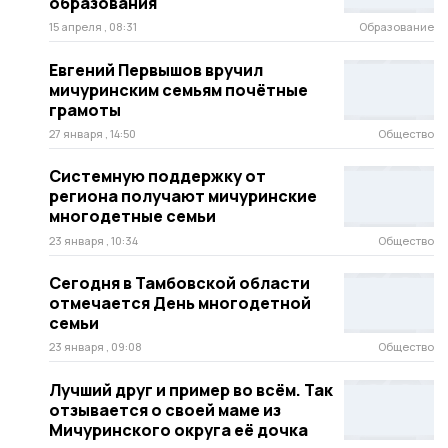
образования
15 апреля , 08:31
Образование
Евгений Первышов вручил
мичуринским семьям почётные
грамоты
27 января , 14:50
Общество
Системную поддержку от
региона получают мичуринские
многодетные семьи
23 января , 10:34
Общество
Сегодня в Тамбовской области
отмечается День многодетной
семьи
23 января , 09:08
Общество
Лучший друг и пример во всём. Так
отзывается о своей маме из
Мичуринского округа её дочка