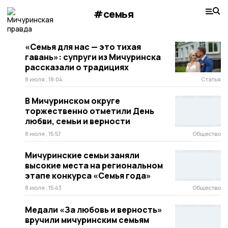
#семья
«Семья для нас — это тихая
гавань»: супруги из Мичуринска
рассказали о традициях
8 июля , 18:04
Статья
В Мичуринском округе
торжественно отметили День
любви, семьи и верности
8 июля , 15:57
Общество
Мичуринские семьи заняли
высокие места на региональном
этапе конкурса «Семья года»
8 июля , 15:43
Общество
Медали «За любовь и верность»
вручили мичуринским семьям