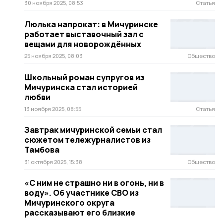
30 ноября 2025, 08:53
Статья
Люлька напрокат: в Мичуринске
работает выставочный зал с
вещами для новорождённых
25 ноября 2025, 08:03
Общество
Школьный роман супругов из
Мичуринска стал историей
любви
13 ноября 2025, 08:55
Статья
Завтрак мичуринской семьи стал
сюжетом тележурналистов из
Тамбова
31 октября 2025, 15:38
Общество
«С ним не страшно ни в огонь, ни в
воду». Об участнике СВО из
Мичуринского округа
рассказывают его близкие