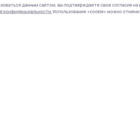
ут на триместры
зоваться данным сайтом, вы подтверждаете свое согласие на 
й конфиденциальности.
Использование «cookie» можно отменит
реждения Мичуринска и Мичуринского ок
а новую систему организации учебного год