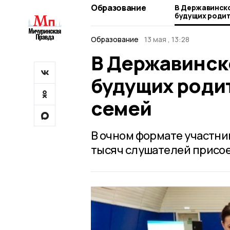
Образование
В Державинск
будущих родит
семей
Образование
13 мая , 13:28
В Державинск
будущих роди
семей
В очном формате участник
тысяч слушателей присо