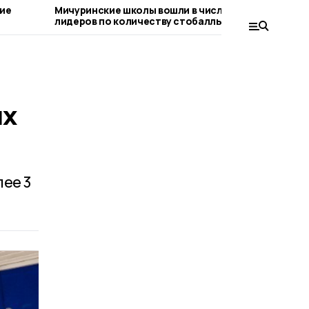
кие
Мичуринские школы вошли в число
Здание
лидеров по количеству стобалльников
ремонт
их
лее 3