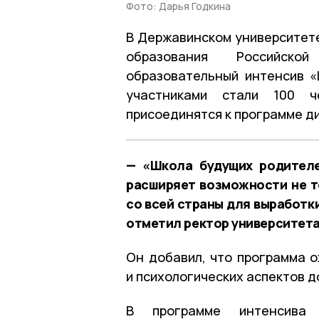
Фото: Дарья Годкина
В Державинском университете
образования Российско
образовательный интенсив 
участниками стали 100 
присоединятся к программе д
— «Школа будущих родителе
расширяет возможности не то
со всей страны для выработк
отметил ректор университета
Он добавил, что программа о
и психологических аспектов 
В программе интенсива 