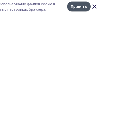
Лента
10
использование файлов cookie в
новостей
Принять
ь в настройках браузера.
руга
а.