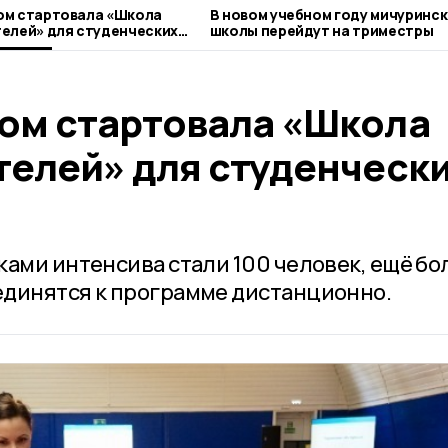
ом стартовала «Школа
В новом учебном году мичуринс
елей» для студенческих
школы перейдут на триместры
ом стартовала «Школа
телей» для студенческ
ами интенсива стали 100 человек, ещё бо
единятся к программе дистанционно.