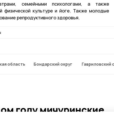
атрами, семейными психологами, а также
й физической культуре и йоге. Также молодые
дование репродуктивного здоровья.
ы
кая область
Бондарский округ
Гавриловский 
ном году мичуринские