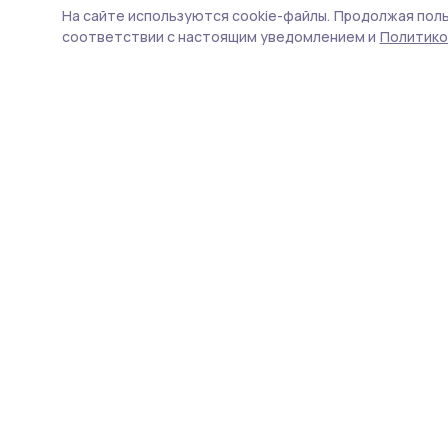
школы перейд
На сайте используются cookie-файлы.
Продолжая поль
соответствии с настоящим уведомлением и
Политико
Общеобразовательные уч
с 1 сентября переходят н