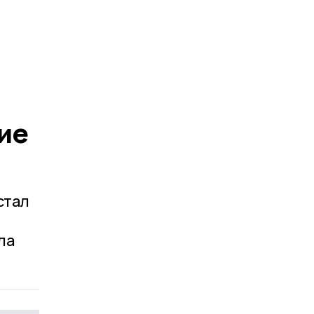
ие
стал
ла