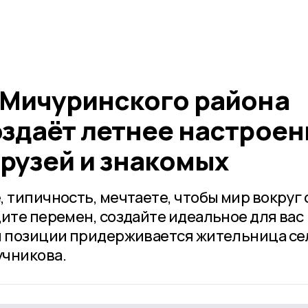
 Мичуринского района
оздаёт летнее настроен
друзей и знакомых
 типичность, мечтаете, чтобы мир вокруг 
дите перемен, создайте идеальное для вас
й позиции придерживается жительница се
учникова.