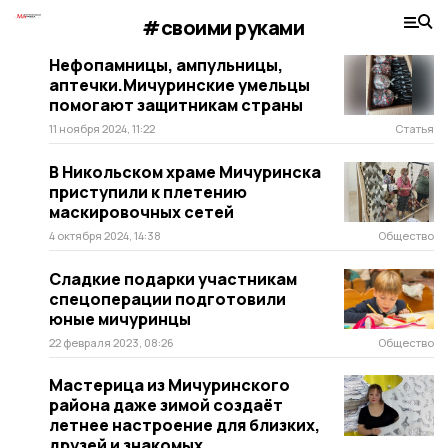
#своими руками
Нефопамницы, ампульницы,
аптечки.Мичуринские умельцы
помогают защитникам страны
11 ноября 2024, 11:22
Статья
В Никольском храме Мичуринска
приступили к плетению
маскировочных сетей
4 октября 2024, 14:38
Общество
Сладкие подарки участникам
спецоперации подготовили
юные мичуринцы
22 февраля 2023, 08:26
Общество
Мастерица из Мичуринского
района даже зимой создаёт
летнее настроение для близких,
друзей и знакомых