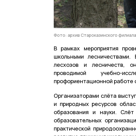
Фото: архив Староказинского филиал
В рамках мероприятия пров
школьными лесничествами. 
лесхозов и лесничеств, о
проводимой учебно-исслед
профориентационной работе 
Организаторами слёта выступ
и природных ресурсов обла
образования и науки. Слёт
образовательных организац
практической природоохран