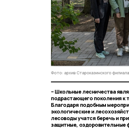
Фото: архив Староказинского филиал
– Школьные лесничества явл
подрастающего поколения к т
Благодаря подобным мероприя
экологические и лесохозяйст
лесоводы учатся беречь и пр
защитные, оздоровительные 