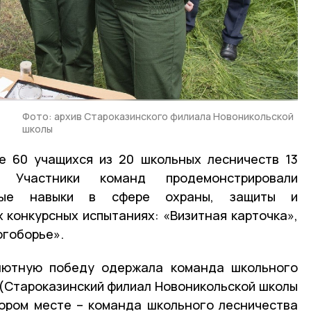
Фото: архив Староказинского филиала Новоникольской
школы
е 60 учащихся из 20 школьных лесничеств 13
. Участники команд продемонстрировали
ьные навыки в сфере охраны, защиты и
х конкурсных испытаниях: «Визитная карточка»,
огоборье».
лютную победу одержала команда школьного
(Староказинский филиал Новоникольской школы
тором месте – команда школьного лесничества