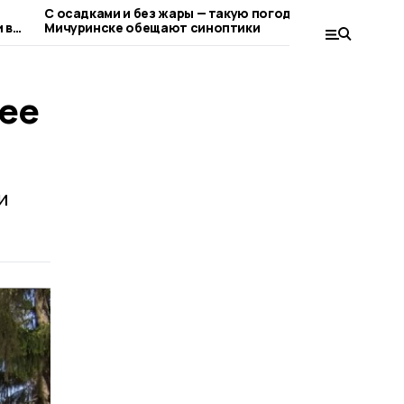
С осадками и без жары — такую погоду в
В Тамбовск
 в
Мичуринске обещают синоптики
пилотную 
воздуха
ее
и