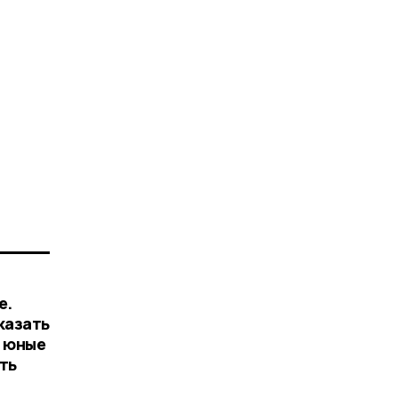
е.
казать
, юные
ть