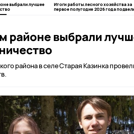
йоне выбрали лучшее
Итоги работы лесного хозяйства за
ство
первое полугодие 2026 года подвели
Тамбовской области
м районе выбрали лучш
ничество
ого района в селе Старая Казинка провел
в.