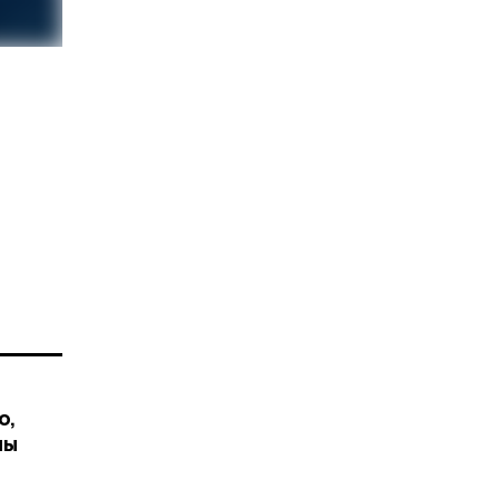
о,
мы