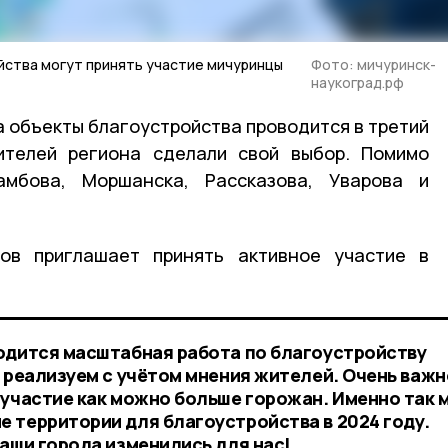
йства могут принять участие мичуринцы
Фото: мичуринск-
наукоград.рф
а объекты благоустройства проводится в третий
ителей региона сделали свой выбор. Помимо
амбова, Моршанска, Рассказова, Уварова и
ов приглашает принять активное участие в
одится масштабная работа по благоустройству
 реализуем с учётом мнения жителей. Очень важн
 участие как можно больше горожан. Именно так 
 территории для благоустройства в 2024 году.
наши города изменились для нас!