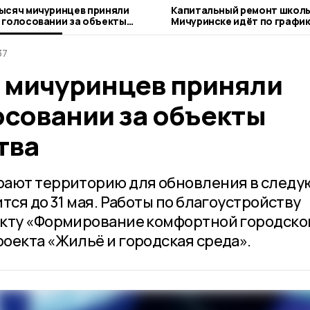
тысяч мичуринцев приняли
Капитальный ремонт школы
в голосовании за объекты
Мичуринске идёт по графи
ройства
37
ч мичуринцев приняли
осовании за объекты
тва
рают территорию для обновления в след
тся до 31 мая. Работы по благоустройству
екту «Формирование комфортной городско
оекта «Жильё и городская среда».