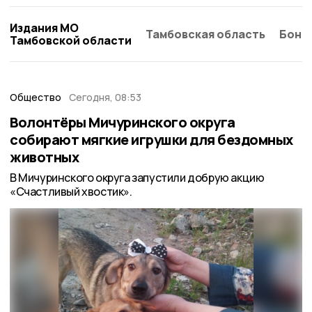
Издания МО
Тамбовская область
Бонд
Тамбовской области
Общество
Сегодня, 08:53
Волонтёры Мичуринского округа
собирают мягкие игрушки для бездомных
животных
В Мичуринского округа запустили добрую акцию
«Счастливый хвостик».