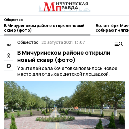
Общество
В Мичуринском районе открыли новый
Волонтёры Мич
сквер (фото)
собирают мягки
бездомных жив
Общество
20 августа 2021, 13:07
В Мичуринском районе открыли
новый сквер (фото)
У жителей села Кочетовка появилось новое
место для отдыха с детской площадкой.