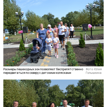
Размеры пешеходных зон позволяют беспрепятственно
Фото: Юлия
передвигаться по скверу с детскими колясками
Голышкина