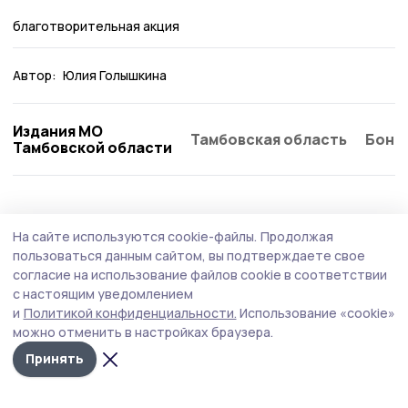
благотворительная акция
Автор:
Юлия Голышкина
Издания МО
Тамбовская область
Бонд
Тамбовской области
Общество
Вчера, 13:34
На сайте используются cookie-файлы.
Продолжая
Аграрии Мичуринского округа
пользоваться данным сайтом, вы подтверждаете свое
поддержали день благотворительного
согласие на использование файлов cookie в соответствии
с настоящим уведомлением
труда
и
Политикой конфиденциальности.
Использование «cookie»
Предприятия и организации Мичуринского округа
можно отменить в настройках браузера.
объединились в рамках благотворительной акции по
Принять
оказанию помощи на нужды СВО.