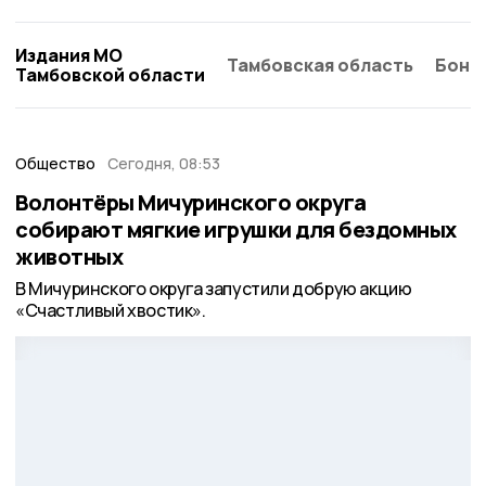
Издания МО
Тамбовская область
Бонд
Тамбовской области
Общество
Сегодня, 08:53
Волонтёры Мичуринского округа
собирают мягкие игрушки для бездомных
животных
В Мичуринского округа запустили добрую акцию
«Счастливый хвостик».