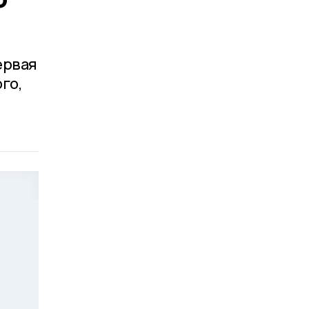
ервая
го,