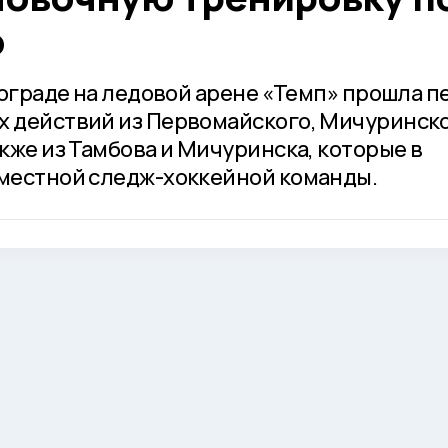
ю
укограде на ледовой арене «Темп» прошла п
х действий из Первомайского, Мичуринско
акже из Тамбова и Мичуринска, которые в
 местной следж-хоккейной команды.