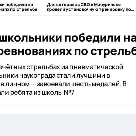
ки победили на
Для ветеранов СВО в Мичуринске
ниях по стрельбе
провели установочную тренировку по
следж-хоккею
школьники победили н
ревнованиях по стрель
зачётных стрельбах из пневматической
ьники наукограда стали лучшими в
в личном — завоевали шесть медалей. В
ли ребята из школы №7.