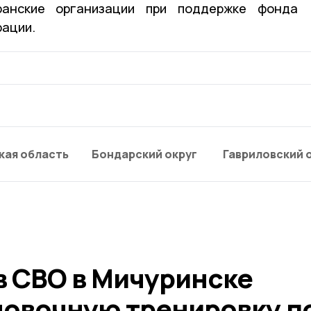
анские организации при поддержке фонда
рации.
кая область
Бондарский округ
Гавриловский 
в СВО в Мичуринске
новочную тренировку п