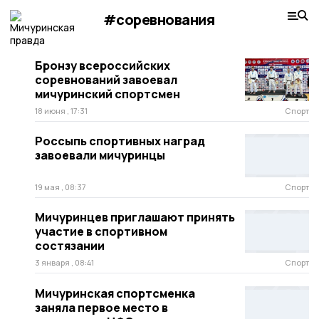
#соревнования
Бронзу всероссийских
соревнований завоевал
мичуринский спортсмен
18 июня , 17:31
Спорт
Россыпь спортивных наград
завоевали мичуринцы
19 мая , 08:37
Спорт
Мичуринцев приглашают принять
участие в спортивном
состязании
3 января , 08:41
Спорт
Мичуринская спортсменка
заняла первое место в