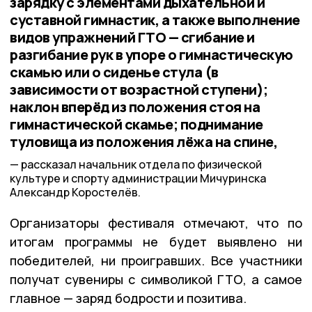
зарядку с элементами дыхательной и
суставной гимнастик, а также выполнение
видов упражнений ГТО — сгибание и
разгибание рук в упоре о гимнастическую
скамью или о сиденье стула (в
зависимости от возрастной ступени);
наклон вперёд из положения стоя на
гимнастической скамье; поднимание
туловища из положения лёжа на спине,
рассказал начальник отдела по физической
культуре и спорту администрации Мичуринска
Александр Коростелёв.
Организаторы фестиваля отмечают, что по
итогам программы не будет выявлено ни
победителей, ни проигравших. Все участники
получат сувениры с символикой ГТО, а самое
главное — заряд бодрости и позитива.