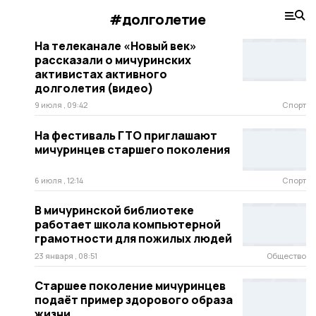
#долголетие
На телеканале «Новый век»
рассказали о мичуринских
активистах активного
долголетия (видео)
9 июля , 09:42
Спорт
На фестиваль ГТО приглашают
мичуринцев старшего поколения
6 июля , 12:14
Спорт
В мичуринской библиотеке
работает школа компьютерной
грамотности для пожилых людей
23 января , 08:51
Общество
Старшее поколение мичуринцев
подаёт пример здорового образа
жизни