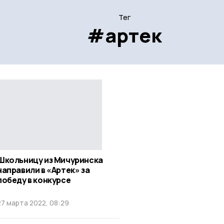
Тег
#артек
Школьницу из Мичуринска
направили в «Артек» за
победу в конкурсе
27 марта 2022, 08:29