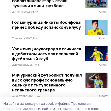
госавтоинспекторы стали
лучшими в мини-футболе
24 июня 2022, 08:47
Спорт
Гол мичуринца Никиты Иосифова
принёс победу испанскому клубу
21 января 2022, 15:49
Спорт
Уроженец наукограда отличился
в дебютном матче за испанский
футбольный клуб
2 декабря 2021, 11:48
Спорт
Мичуринский футболист получил
высокую профессиональную
оценку от титулованного
испанского тренера
30 октября 2021, 09:21
Спорт
На сайте используются cookie-файлы.
Продолжая
Уроженец Мичуринска стал
пользоваться данным сайтом, вы подтверждаете свое