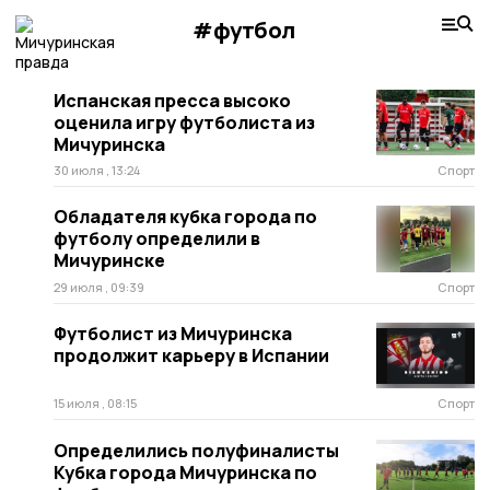
#футбол
Испанская пресса высоко
оценила игру футболиста из
Мичуринска
30 июля , 13:24
Спорт
Обладателя кубка города по
футболу определили в
Мичуринске
29 июля , 09:39
Спорт
Футболист из Мичуринска
продолжит карьеру в Испании
15 июля , 08:15
Спорт
Определились полуфиналисты
Кубка города Мичуринска по