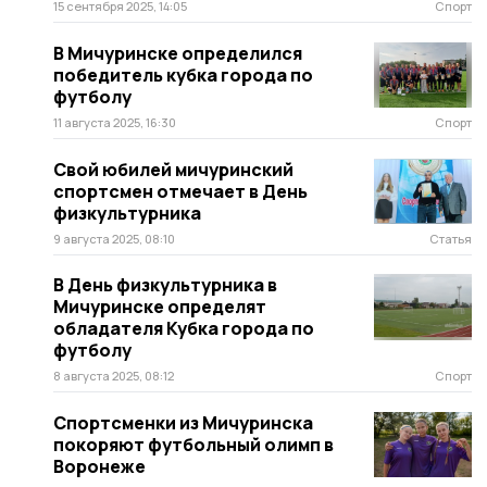
15 сентября 2025, 14:05
Спорт
В Мичуринске определился
победитель кубка города по
футболу
11 августа 2025, 16:30
Спорт
Свой юбилей мичуринский
спортсмен отмечает в День
физкультурника
9 августа 2025, 08:10
Статья
В День физкультурника в
Мичуринске определят
обладателя Кубка города по
футболу
8 августа 2025, 08:12
Спорт
Спортсменки из Мичуринска
покоряют футбольный олимп в
Воронеже