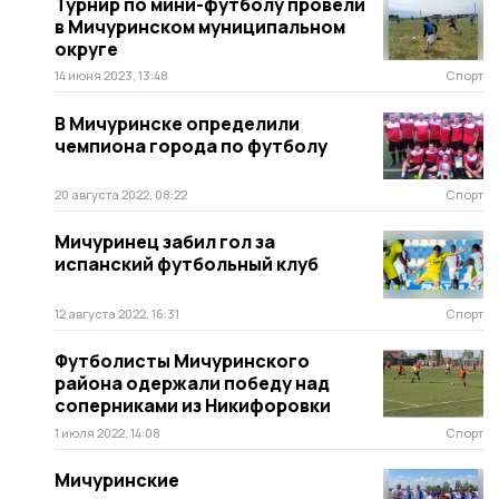
Турнир по мини-футболу провели
в Мичуринском муниципальном
округе
14 июня 2023, 13:48
Спорт
В Мичуринске определили
чемпиона города по футболу
20 августа 2022, 08:22
Спорт
Мичуринец забил гол за
испанский футбольный клуб
12 августа 2022, 16:31
Спорт
Футболисты Мичуринского
района одержали победу над
соперниками из Никифоровки
1 июля 2022, 14:08
Спорт
Мичуринские