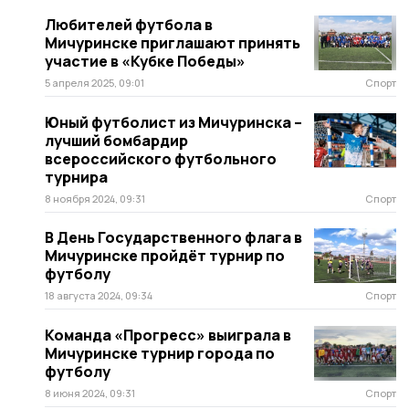
Любителей футбола в
Мичуринске приглашают принять
участие в «Кубке Победы»
5 апреля 2025, 09:01
Спорт
Юный футболист из Мичуринска –
лучший бомбардир
всероссийского футбольного
турнира
8 ноября 2024, 09:31
Спорт
В День Государственного флага в
Мичуринске пройдёт турнир по
футболу
18 августа 2024, 09:34
Спорт
Команда «Прогресс» выиграла в
Мичуринске турнир города по
футболу
8 июня 2024, 09:31
Спорт