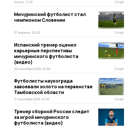
14 мая , 11:35
Спорт
Мичуринский футболист стал
чемпионом Словении
27 апреля , 09:22
Спорт
Испанский тренер оценил
карьерные перспективы
мичуринского футболиста
(видео)
22 сентября 2025, 16:08
Спорт
Футболисты наукограда
завоевали золото на первенстве
Тамбовской области
17 сентября 2025, 10:50
Спорт
Тренер сборной России следит
за игрой мичуринского
футболиста (видео)