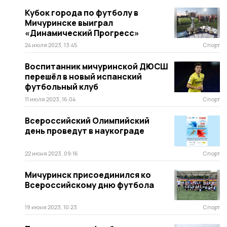
Кубок города по футболу в
Мичуринске выиграл
«Динамический Прогресс»
24 июля 2023, 13:45
Спорт
Воспитанник мичуринской ДЮСШ
перешёл в новый испанский
футбольный клуб
11 июля 2023, 16:04
Спорт
Всероссийский Олимпийский
день проведут в наукограде
22 июня 2023, 09:16
Спорт
Мичуринск присоединился ко
Всероссийскому дню футбола
19 июня 2023, 10:23
Спорт