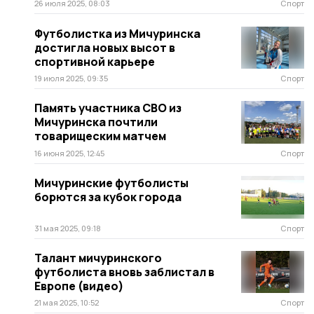
26 июля 2025, 08:03
Спорт
Футболистка из Мичуринска
достигла новых высот в
спортивной карьере
19 июля 2025, 09:35
Спорт
Память участника СВО из
Мичуринска почтили
товарищеским матчем
16 июня 2025, 12:45
Спорт
Мичуринские футболисты
борются за кубок города
31 мая 2025, 09:18
Спорт
Талант мичуринского
футболиста вновь заблистал в
Европе (видео)
21 мая 2025, 10:52
Спорт