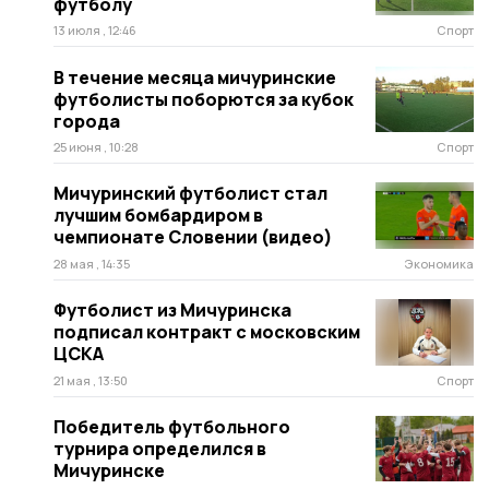
футболу
13 июля , 12:46
Спорт
В течение месяца мичуринские
футболисты поборются за кубок
города
25 июня , 10:28
Спорт
Мичуринский футболист стал
лучшим бомбардиром в
чемпионате Словении (видео)
28 мая , 14:35
Экономика
Футболист из Мичуринска
подписал контракт с московским
ЦСКА
21 мая , 13:50
Спорт
Победитель футбольного
турнира определился в
Мичуринске