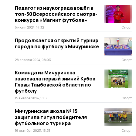
Педагог из наукограда вошёл в
топ-50 Всероссийского смотра-
конкурса «Магнит футбола»
5 июня 2024, 14:32
Спорт
Продолжается открытый турнир
города по футболу в Мичуринске
28 апреля 2024, 08:03
Спорт
Команда из Мичуринска
завоевала первый зимний Кубок
Главы Тамбовской области по
футболу
15 января 2024, 10:55
Спорт
Мичуринская школа № 15
защитила титул победителя
футбольного турнира
16 октября 2023, 15:25
Спорт