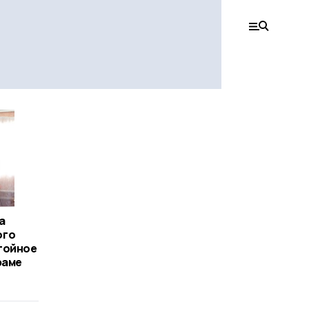
а
ого
тойное
раме