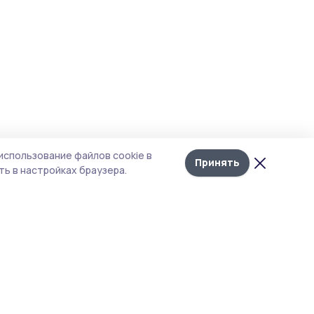
использование файлов cookie в
Принять
ь в настройках браузера.
тика конфиденциальности
 содержит сервисы, использующие
ies. Продолжая пользоваться данным
ом, вы подтверждаете свое согласие на
льзование файлов cookie в соответствии с
тоящим уведомлением и Политикой
иденциальности. Использование «cookie»
о отменить в настройках браузера.