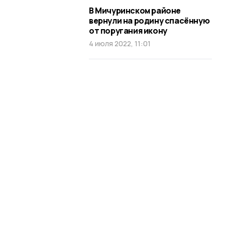
В Мичуринском районе
вернули на родину спасённую
от поругания икону
4 июля 2022, 11:01