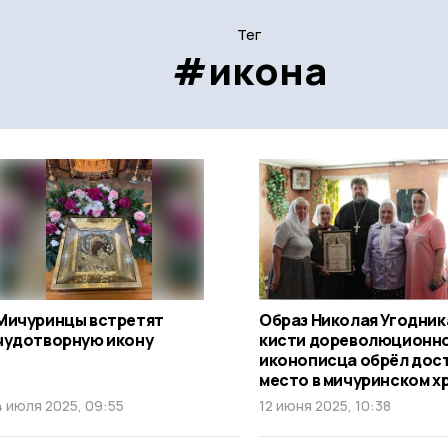
Тег
#икона
Мичуринцы встретят
Образ Николая Угодник
чудотворную икону
кисти дореволюционн
иконописца обрёл дос
место в мичуринском х
4 июля 2025, 09:55
12 июня 2025, 10:38