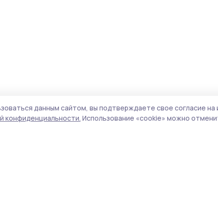
зоваться данным сайтом, вы подтверждаете свое согласие на 
й конфиденциальности.
Использование «cookie» можно отменит
Учредитель и издатель:
ООО «Издательский
Поли
дом «Тамбов»
Сайт
Адрес редакции:
393760, Тамбовская обл., г.
cook
Мичуринск, ул. Советская, д. 305
сайт
испо
Номер телефона редакции:
8(47545) 5-41-18
нас
(добавочный 1), 8(47545) 5-41-18 (добавочный
конф
2)
можн