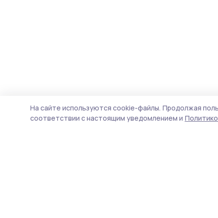
На сайте используются cookie-файлы.
Продолжая поль
соответствии с настоящим уведомлением и
Политико
Мичуринская правда
Новости
Истории
Карточки
Фотогалереи