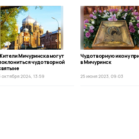
Жители Мичуринска могут
Чудотворную икону пр
поклониться чудотворной
в Мичуринск
святыне
3 октября 2024, 13:59
25 июня 2023, 09:03