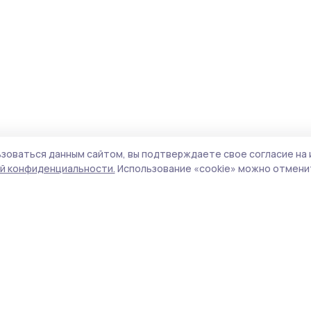
зоваться данным сайтом, вы подтверждаете свое согласие на 
й конфиденциальности.
Использование «cookie» можно отменит
Учредитель и издатель:
ООО «Издательский
Поли
дом «Тамбов»
Сайт
Адрес редакции:
393760, Тамбовская обл., г.
cook
Мичуринск, ул. Советская, д. 305
сайт
испо
Номер телефона редакции:
8(47545) 5-41-18
нас
(добавочный 1), 8(47545) 5-41-18 (добавочный
конф
2)
можн