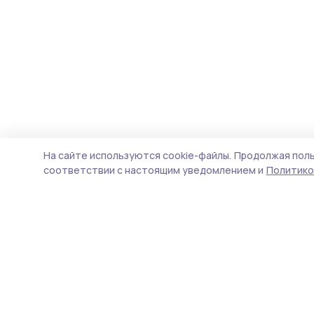
На сайте используются cookie-файлы.
Продолжая поль
соответствии с настоящим уведомлением и
Политико
Мичуринская правда
Новости
Истории
Карточки
Фотогалереи