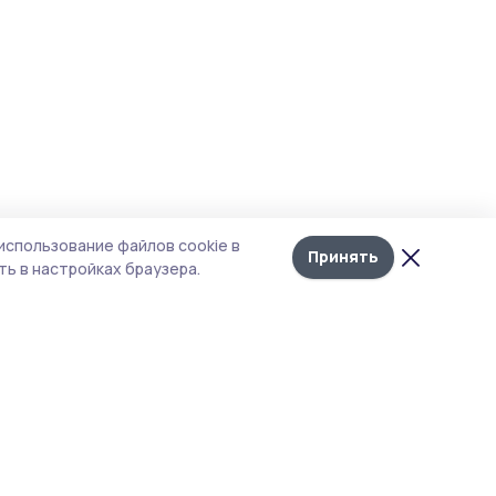
использование файлов cookie в
Принять
ь в настройках браузера.
тика конфиденциальности
 содержит сервисы, использующие
ies. Продолжая пользоваться данным
ом, вы подтверждаете свое согласие на
льзование файлов cookie в соответствии с
тоящим уведомлением и Политикой
иденциальности. Использование «cookie»
о отменить в настройках браузера.