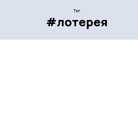
Тег
#лотерея