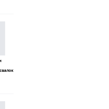
и
свалок