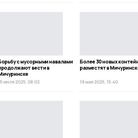
Борьбу с мусорными навалами
Более 30 новых контей
продолжают вести в
разместят в Мичуринск
Мичуринске
15 июля 2025, 08:02
19 мая 2025, 15:40