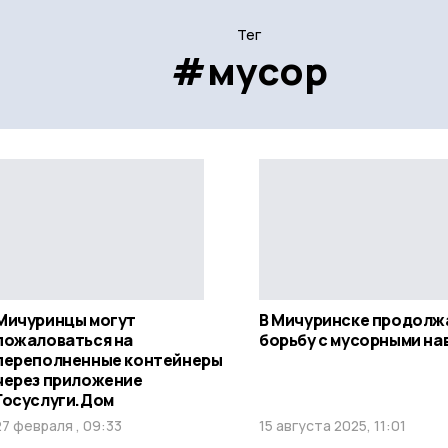
Тег
#мусор
Мичуринцы могут
В Мичуринске продол
пожаловаться на
борьбу с мусорными на
переполненные контейнеры
через приложение
Госуслуги.Дом
27 февраля , 09:33
15 августа 2025, 11:01