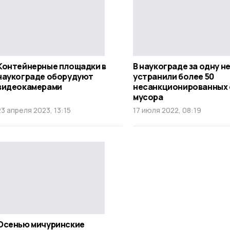
Контейнерные площадки в
В наукограде за одну 
наукограде оборудуют
устранили более 50
видеокамерами
несанкционированных 
мусора
23 апреля 2023, 13:15
17 июля 2022, 08:19
Осенью мичуринские