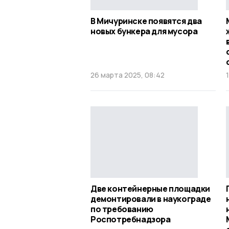
В Мичуринске появятся два
новых бункера для мусора
26 марта 2025, 08:42
Две контейнерные площадки
демонтировали в наукограде
по требованию
Роспотребнадзора