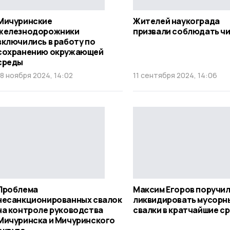
Мичуринские
Жителей наукограда
железнодорожники
призвали соблюдать ч
включились в работу по
сохранению окружающей
среды
18 ноября 2024, 14:02
11 сентября 2024, 14:06
Проблема
Максим Егоров поручи
несанкционированных свалок
ликвидировать мусорн
на контроле руководства
свалки в кратчайшие с
Мичуринска и Мичуринского