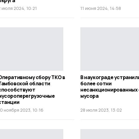
округа
2 июля 2024, 10:21
11 июня 2024, 14:58
Оперативному сбору ТКО в
В наукограде устранил
Тамбовской области
более сотни
способствуют
несанкционированных 
мусороперегрузочные
мусора
станции
10 ноября 2023, 10:16
28 июля 2023, 13:02