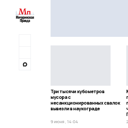
Три тысячи кубометров
мусора с
несанкционированных свалок
вывезли в наукограде
9 июня , 14:04