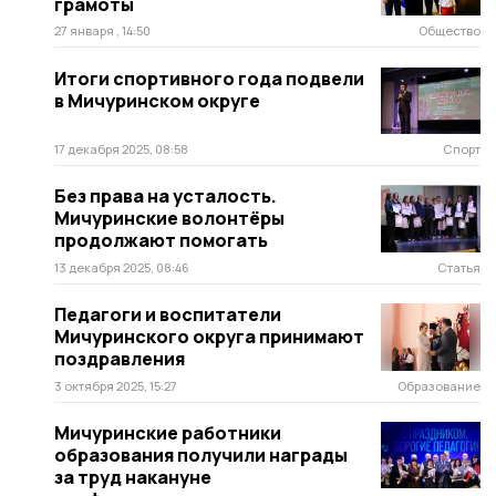
грамоты
27 января , 14:50
Общество
Итоги спортивного года подвели
в Мичуринском округе
17 декабря 2025, 08:58
Спорт
Без права на усталость.
Мичуринские волонтёры
продолжают помогать
13 декабря 2025, 08:46
Статья
Педагоги и воспитатели
Мичуринского округа принимают
поздравления
3 октября 2025, 15:27
Образование
Мичуринские работники
образования получили награды
за труд накануне