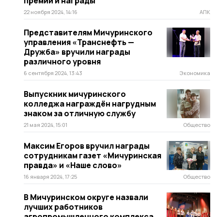
премии и награды
22 ноября 2024, 14:16
АПК
Представителям Мичуринского
управления «Транснефть —
Дружба» вручили награды
различного уровня
6 сентября 2024, 13:43
Экономика
Выпускник мичуринского
колледжа награждён нагрудным
знаком за отличную службу
21 мая 2024, 15:01
Общество
Максим Егоров вручил награды
сотрудникам газет «Мичуринская
правда» и «Наше слово»
16 января 2024, 17:25
Общество
В Мичуринском округе назвали
лучших работников
агропромышленного комплекса