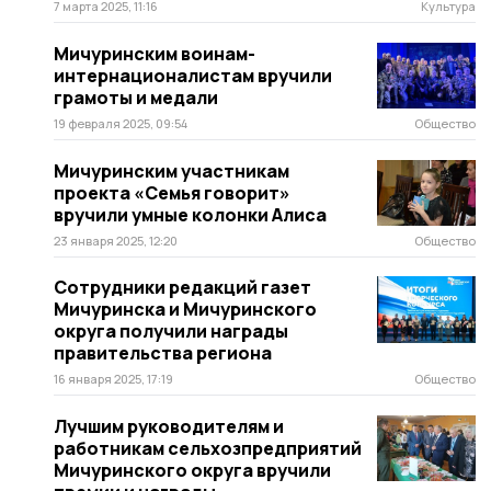
7 марта 2025, 11:16
Культура
Мичуринским воинам-
интернационалистам вручили
грамоты и медали
19 февраля 2025, 09:54
Общество
Мичуринским участникам
проекта «Семья говорит»
вручили умные колонки Алиса
23 января 2025, 12:20
Общество
Сотрудники редакций газет
Мичуринска и Мичуринского
округа получили награды
правительства региона
16 января 2025, 17:19
Общество
Лучшим руководителям и
работникам сельхозпредприятий
Мичуринского округа вручили