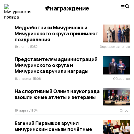
#награждение
Медработники Мичуринска и
Мичуринского округа принимают
поздравления
19 июня , 13:52
Здравоохранение
Представителям администраций
Мичуринского округа и
Мичуринска вручили награды
16 апреля , 15:08
Общество
На спортивный Олимп наукограда
взошли юные атлеты и ветераны
19 марта , 11:34
Спорт
Евгений Первышов вручил
мичуринским семьям почётные