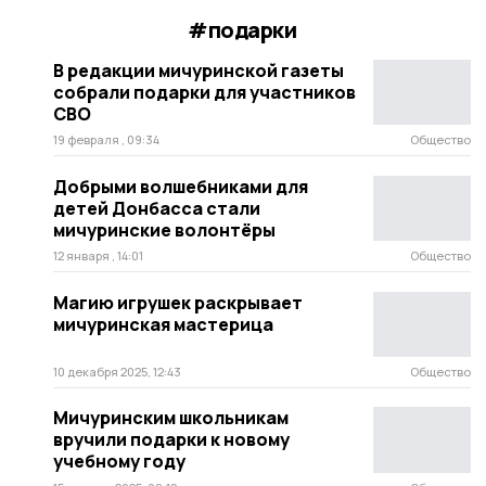
#подарки
В редакции мичуринской газеты
собрали подарки для участников
СВО
19 февраля , 09:34
Общество
Добрыми волшебниками для
детей Донбасса стали
мичуринские волонтёры
12 января , 14:01
Общество
Магию игрушек раскрывает
мичуринская мастерица
10 декабря 2025, 12:43
Общество
Мичуринским школьникам
вручили подарки к новому
учебному году