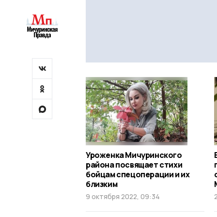
Уроженка Мичуринского
района посвящает стихи
бойцам спецоперации и их
близким
9 октября 2022, 09:34