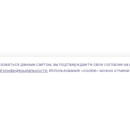
зоваться данным сайтом, вы подтверждаете свое согласие на 
й конфиденциальности.
Использование «cookie» можно отменит
Учредитель и издатель:
ООО «Издательский
Поли
дом «Тамбов»
Сайт
Адрес редакции:
393760, Тамбовская обл., г.
cook
Мичуринск, ул. Советская, д. 305
сайт
испо
Номер телефона редакции:
8(47545) 5-41-18
нас
(добавочный 1), 8(47545) 5-41-18 (добавочный
конф
2)
можн