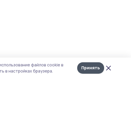
использование файлов cookie в
Принять
ь в настройках браузера.
тика конфиденциальности
 содержит сервисы, использующие
ies. Продолжая пользоваться данным
ом, вы подтверждаете свое согласие на
льзование файлов cookie в соответствии с
тоящим уведомлением и Политикой
иденциальности. Использование «cookie»
о отменить в настройках браузера.