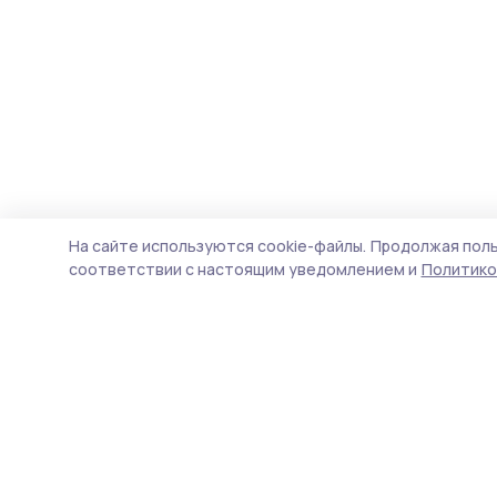
На сайте используются cookie-файлы.
Продолжая поль
соответствии с настоящим уведомлением и
Политико
Мичуринская правда
Новости
Истории
Карточки
Фотогалереи