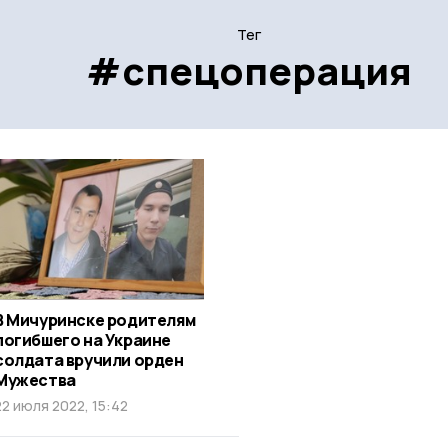
Тег
#спецоперация
В Мичуринске родителям
погибшего на Украине
солдата вручили орден
Мужества
22 июля 2022, 15:42