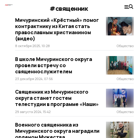
#священник
Мичуринский «Крёстный» помог
контрактнику из Китая стать
православным христианином
(видео)
8 октября 2025, 10:28
Общество
В школе Мичуринского округа
провели встречу со
священнослужителем
23 декабря 2024, 07:56
Общество
Священник из Мичуринского
округа станет гостем
телестудии в программе «Наши»
29 августа 2024, 15:42
Общество
Военного священника из
Мичуринского округа наградили
орденом Мужества