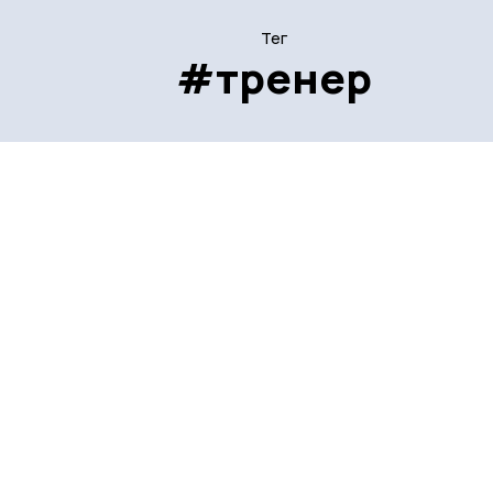
Тег
#тренер